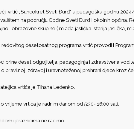
ečji vrtić „Suncokret Sveti Đurđ“ u pedagošku godinu 2024/
ivalištem na području Općine Sveti Đurđ i okolnih općina. 
no- obrazovne skupine ( mlađa jaslička, starija jaslička, mla
 redovitog desetosatnog programa vrtić provodi i Program
ci brine deset odgojitelja, pedagoginja i zdravstvena voditel
 o pravilnoj, zdravoj i uravnoteženoj prehrani djece kroz č
teljica vrtića je Tihana Ledenko.
 vrijeme vrtića je radnim danom od 5:30- 16:00 sati.
ndom i praznicima ne radimo.