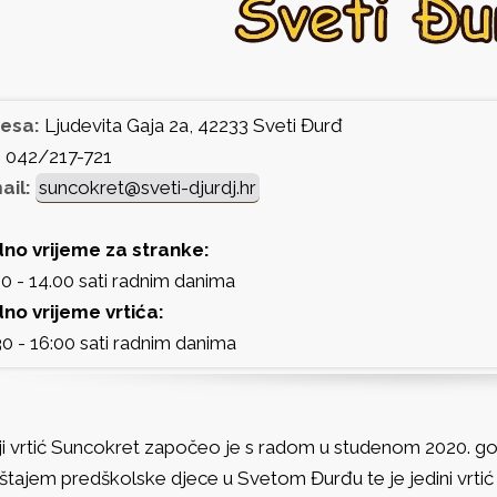
esa:
Ljudevita Gaja 2a, 42233 Sveti Đurđ
:
042/217-721
ail:
suncokret@sveti-djurdj.hr
no vrijeme za stranke:
0 - 14.00 sati radnim danima
no vrijeme vrtića:
0 - 16:00 sati radnim danima
ji vrtić Suncokret započeo je s radom u studenom 2020. go
tajem predškolske djece u Svetom Đurđu te je jedini vrtić 