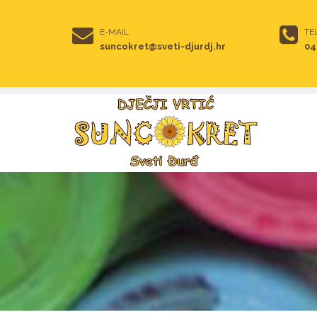
E-MAIL
TE
suncokret@sveti-djurdj.hr
04