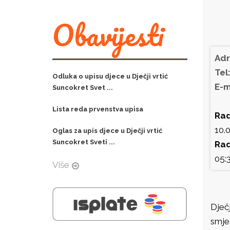
Obavijesti
Adr
Tel
Odluka o upisu djece u Dječji vrtić
E-m
Suncokret Svet ...
Lista reda prvenstva upisa
Rad
10.0
Oglas za upis djece u Dječji vrtić
Suncokret Sveti ...
Rad
05:3
Više
Dječ
smješ