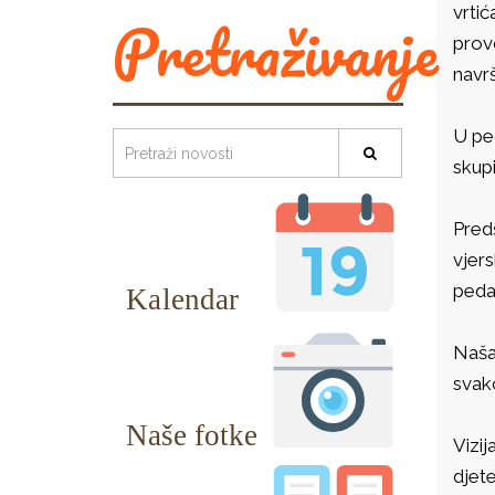
vrtić
Pretraživanje
prov
navr
U pe
skupi
Pred
vjer
peda
Naša 
svako
Vizij
djet