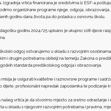
a. Izgradnja vrtića financirana je sredstvima iz ESF-a poštu
odimo organizirane programe njege, odgoja, obrazovanja, z
šenih godinu dana života pa do polaska u osnovnu školu.
dagošku godinu 2024/25 upisano je ukupno 108 djece ras
na.
školski odgoj ostvarujemo u skladu s razvojnim osobinama i
skim i drugim potrebama obitelji na temelju Zakona o predš
goških standarda predškolskog odgoja i obrazovanja.
misija je osigurati kvalitetne i raznovrsne programe i sadrž
 dijete, profesionalni napredak zaposlenika te podizanje kv
a našeg vrtića je da stvorimo mjesto za sretno odrastanje i cj
eta u skladu s njegovim razvojnim potrebama i pravima, mjes