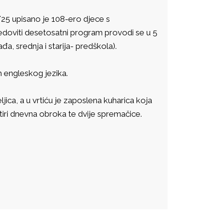
25 upisano je 108-ero djece s
Redoviti desetosatni program provodi se u 5
đa, srednja i starija- predškola).
 engleskog jezika.
jica, a u vrtiću je zaposlena kuharica koja
etiri dnevna obroka te dvije spremačice.