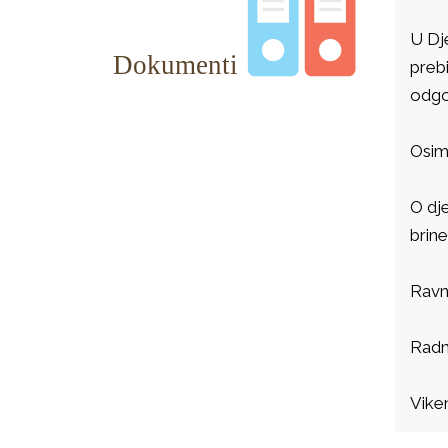
U Dj
preb
odgoj
Osim
O dje
brine
Ravna
Radno
Vike