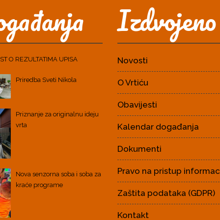
gađanja
Izdvojeno
ST O REZULTATIMA UPISA
Novosti
Priredba Sveti Nikola
O Vrtiću
Obavijesti
Priznanje za originalnu ideju
vrta
Kalendar događanja
Dokumenti
Pravo na pristup informa
Nova senzorna soba i soba za
kraće programe
Zaštita podataka (GDPR)
Kontakt