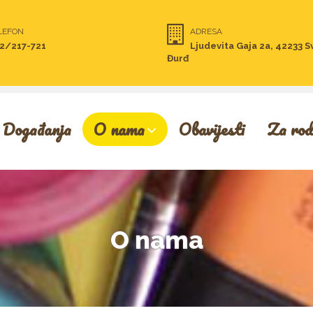
LEFON
ADRESA
2/217-721
Ljudevita Gaja 2a, 42233 S
Đurđ
Događanja
O nama
Obavijesti
Za rod
O nama