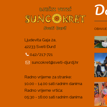
Do
OBAVIJE
Ljudevita Gaja 2a,
42233 Sveti Đurđ
042/217-721
suncokret@sveti-djurdj.hr
Radno vrijeme za stranke:
10.00 - 14.00 sati radnim danima
Radno vrijeme vrtića:
05:30 - 16:00 sati radnim danima