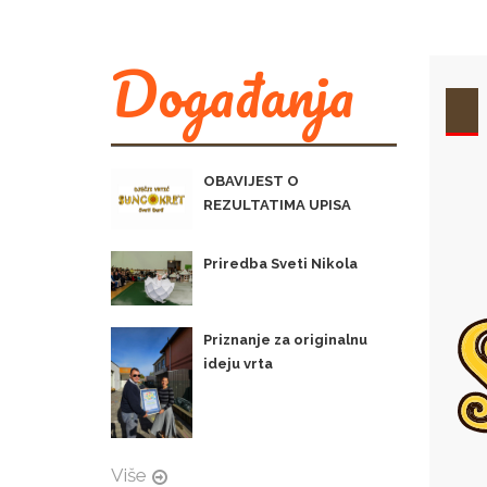
Događanja
OBAVIJEST O
REZULTATIMA UPISA
Priredba Sveti Nikola
Priznanje za originalnu
ideju vrta
Više