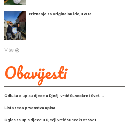
Priznanje za originalnu ideju vrta
Više
Obavijesti
Odluka o upisu djece u Dječji vrtić Suncokret Svet ...
Lista reda prvenstva upisa
Oglas za upis djece u Dječji vrtić Suncokret Sveti ...