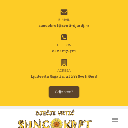
E-MAIL
suncokret@sveti-djurdj.hr
TELEFON
042/217-721
ADRESA
Ljudevita Gaja 2a, 42233 Sveti Đurđ
Gdje smo?