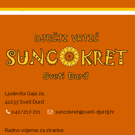
Ljudevita Gaja 2a,
42233 Sveti Đurđ
042/217-721
suncokret@sveti-djurdj.hr
Radno vrijeme za stranke: