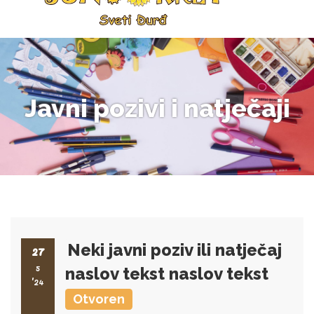
Javni pozivi i natječaji
Neki javni poziv ili natječaj
27
5
naslov tekst naslov tekst
'24
Otvoren