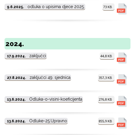
odluka o upisima djece 2025.
73 KB
9.6.2025.
2024.
zaključci
44,8 KB
17.9.2024.
zaključci 49. sjednica
357,3 KB
27.8.2024.
Odluka-o-visini-koeficijenta
276,8 KB
13.6.2024.
Odluke-25.Upravno
855,9 KB
13.6.2024.