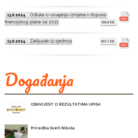
Odluka-o-usvajanju-izmjena-i-dopuna-
13.6.2024.
financijskog-plana-za-2021
184,8 KB
Zakljucak-12.sjednica
947,1 KB
13.6.2024.
Događanja
OBAVIJEST O REZULTATIMA UPISA
Priredba Sveti Nikola