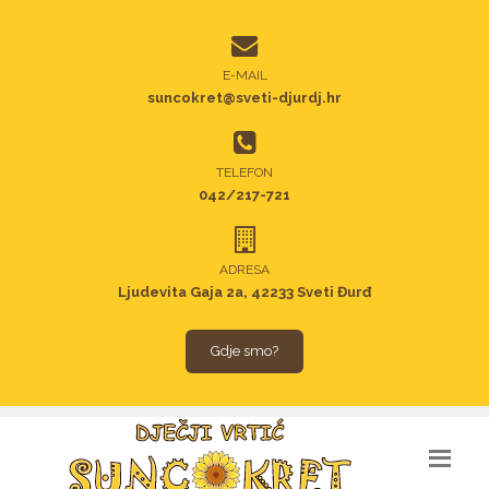
E-MAIL
suncokret@sveti-djurdj.hr
TELEFON
042/217-721
ADRESA
Ljudevita Gaja 2a, 42233 Sveti Đurđ
Gdje smo?