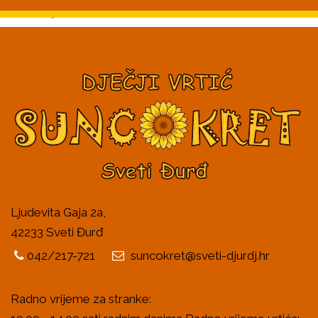
Ljudevita Gaja 2a,
42233 Sveti Đurđ
042/217-721
suncokret@sveti-djurdj.hr
Radno vrijeme za stranke: