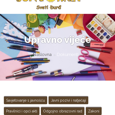
Upravno vijeće
Naslovna
Dokumenti
Savjetovanje s javnošću
Javni pozivi i natječaji
Pravilnici i opći akti
Odgojno obrazovni rad
Zakoni