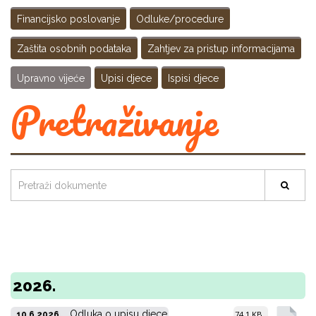
Financijsko poslovanje
Odluke/procedure
Zaštita osobnih podataka
Zahtjev za pristup informacijama
Upravno vijeće
Upisi djece
Ispisi djece
Pretraživanje
2026.
Odluka o upisu djece
74,1 KB
10.6.2026.