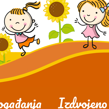
gađanja
Izdvojeno