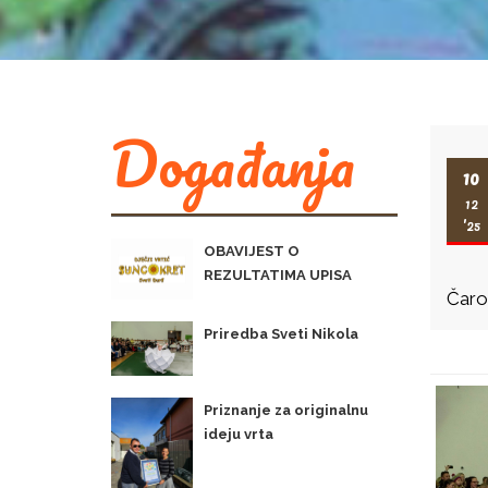
Događanja
10
12
'25
OBAVIJEST O
REZULTATIMA UPISA
Čarol
Priredba Sveti Nikola
Priznanje za originalnu
ideju vrta