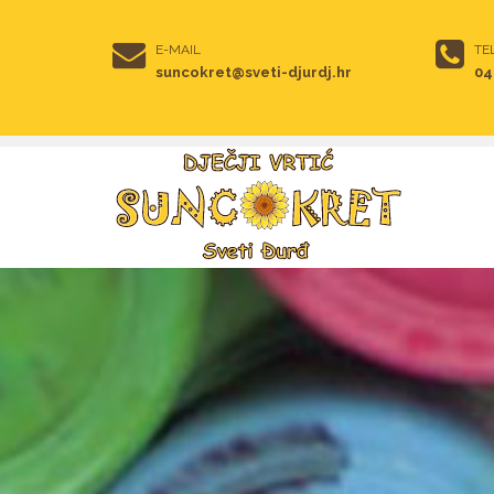
E-MAIL
TE
suncokret@sveti-djurdj.hr
04