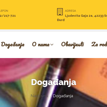
LEFON
ADRESA
2/217-721
Ljudevita Gaja 2a, 42233 S
Đurđ
Događanja
O nama
Obavijesti
Za rod
Događanja
Naslovna
Događanja