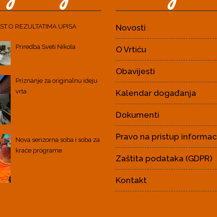
ST O REZULTATIMA UPISA
Novosti
Priredba Sveti Nikola
O Vrtiću
Obavijesti
Priznanje za originalnu ideju
vrta
Kalendar događanja
Dokumenti
Pravo na pristup informa
Nova senzorna soba i soba za
kraće programe
Zaštita podataka (GDPR)
Kontakt