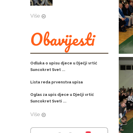
Više
Obavijesti
Odluka o upisu djece u Dječji vrtić
Suncokret Svet ...
Lista reda prvenstva upisa
Oglas za upis djece u Dječji vrtić
Suncokret Sveti ...
Više