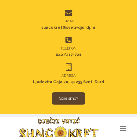
E-MAIL
suncokret@sveti-djurdj.hr
TELEFON
042/217-721
ADRESA
Ljudevita Gaja 2a, 42233 Sveti Đurđ
Gdje smo?